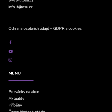
www.lf.osu.cz
info.lf@osu.cz
Ochrana osobních údajů – GDPR
a
cookies



MENU
Pozvánky na akce
Aktuality
Příběhy
Často kladené otázky